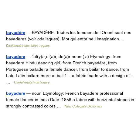
bayadère
— BAYADÈRE: Toutes les femmes de l Orient sont des
bayadères (voir odalisques). Mot qui entraîne l imagination …
Dictionnaire des idées reçues
bayadere
— ˈbī(y)əˌdi(ə)r, de(ə)r noun ( s) Etymology: from
bayadere Hindu dancing girl, from French bayadère, from
Portuguese bailadeira female dancer, from bailar to dance, from
Late Latin ballare more at ball 1. : a fabric made with a design of…
…
Useful english dictionary
bayadere
— noun Etymology: French bayadère professional
female dancer in India Date: 1856 a fabric with horizontal stripes in
strongly contrasted colors …
New Collegiate Dictionary