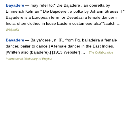
Bayadere
— may refer to:* Die Bajadere , an operetta by
Emmerich Kalman * Die Bajadere , a polka by Johann Strauss II *
Bayadere is a European term for Devadasi a female dancer in
India, often clothed in loose Eastern costumeee also*Nautch …
Wikipedia
Bayadere
— Ba ya*dere , n. [F., from Pg. bailadeira a female
dancer, bailar to dance.] A female dancer in the East Indies.
[Written also {bajadere}.] [1913 Webster] …
The Collaborative
International Dictionary of English