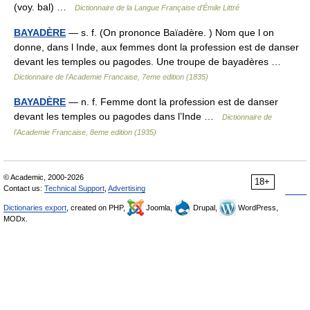
(voy. bal) …
Dictionnaire de la Langue Française d'Émile Littré
BAYADÈRE
— s. f. (On prononce Baïadère. ) Nom que l on
donne, dans l Inde, aux femmes dont la profession est de danser
devant les temples ou pagodes. Une troupe de bayadères …
Dictionnaire de l'Academie Francaise, 7eme edition (1835)
BAYADÈRE
— n. f. Femme dont la profession est de danser
devant les temples ou pagodes dans l’Inde …
Dictionnaire de
l'Academie Francaise, 8eme edition (1935)
© Academic, 2000-2026
18+
Contact us:
Technical Support
,
Advertising
Dictionaries export
, created on PHP,
Joomla,
Drupal,
WordPress,
MODx.