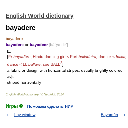
English World dictionary
bayadere
bayadere
bayadere
or
bayadeer
[bä΄yə dir′]
n.
[
Fr
bayad
è
re
, Hindu dancing girl < Port
bailadeira,
dancer <
bailar,
2
dance < LL
ballare
: see
BALL
]
a fabric or design with horizontal stripes, usually brightly colored
adj.
striped horizontally
English World dictionary
.
V. Neufeldt
.
2014
.
Игры ⚽
Поможем сделать НИР
bay window
Bayamón