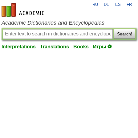
RU
DE
ES
FR
en-academic.com
Academic Dictionaries and Encyclopedias
Search!
Interpretations
Translations
Books
Игры ⚽