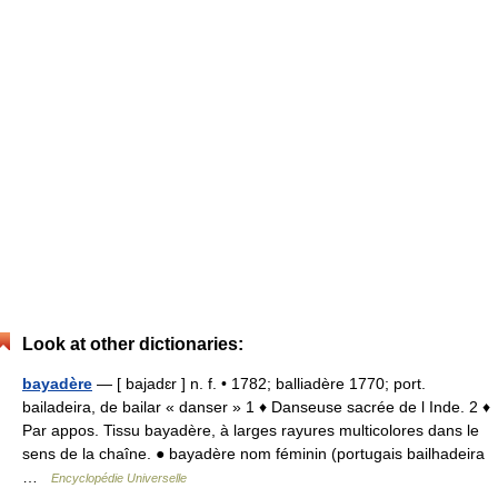
Look at other dictionaries:
bayadère
— [ bajadɛr ] n. f. • 1782; balliadère 1770; port.
bailadeira, de bailar « danser » 1 ♦ Danseuse sacrée de l Inde. 2 ♦
Par appos. Tissu bayadère, à larges rayures multicolores dans le
sens de la chaîne. ● bayadère nom féminin (portugais bailhadeira
…
Encyclopédie Universelle